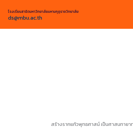
Skip
to
โรงเรียนสาธิตมหาวิทยาลัยมหามกุฏราชวิทยาลัย
ds@mbu.ac.th
content
สร้างรากแก้วพุทธศาสน์ เป็นศาสนทายาท