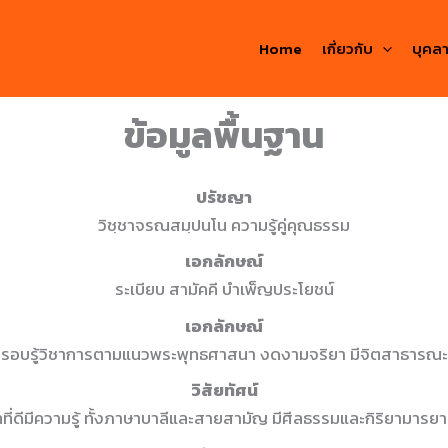
Home
เกี่ยวกับ
บุคล
ข้อมูลพื้นฐาน
ปรัชญา
วิชฺชาจรณสมฺปนโน ความรู้คู่คุณธรรม
เอกลักษณ์
ระเบียบ สามัคคี บำเพ็ญประโยชน์
เอกลักษณ์
รอบรู้วิชาการตามแนวพระพุทธศาสนา งดงามจริยา มีจิตสาธารณะ
วิสัยทัศน์
ที่ดีมีความรู้ ทั้งภาษาบาลีและสายสามัญ มีศีลธรรมและกิริยาม