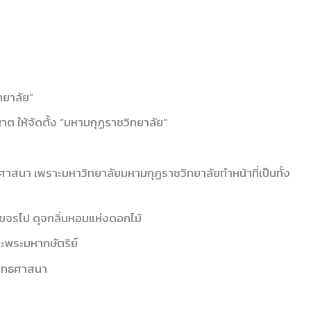
ทยาลัย”
 ให้จัดตั้ง “มหามกุฏราชวิทยาลัย”
าสนา เพราะมหาวิทยาลัยมหามกุฏราชวิทยาลัยทำหน้าที่เป็นทั้ง
งขจรไป ดุจกลิ่นหอมแห่งดอกไม้
ละพระมหากษัตริย์
พุทธศาสนา