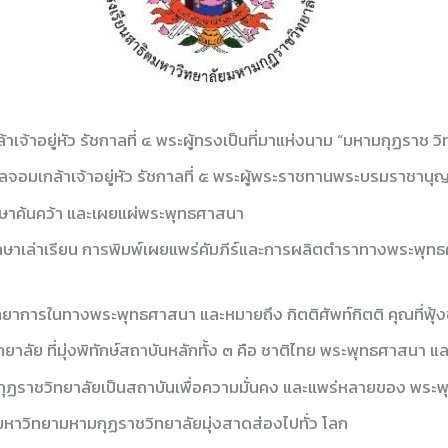
าอยู่หัว รัชกาลที่ ๔ พระผู้ทรงเป็นที่มาแห่งนาม “มหามกุฏราช วิ
เกล้าเจ้าอยู่หัว รัชกาลที่ ๕ พระผู้พระราชทานพระบรมราชานุญาต
กษาค้นคว้า และเผยแผ่พระพุทธศาสนา
ษาเล่าเรียน การพิมพ์เผยแพร่คัมภีร์และการผลิตตำราทางพระพุทธศ
ยาการในทางพระพุทธศาสนา และหมายถึง กิตติศัพท์กิตติ คุณที่ฟุ้
ัย ที่มุ่งพิทักษ์สถาบันหลักทั้ง ๓ คือ ชาติไทย พระพุทธศาสนา แ
กุฏราชวิทยาลัยเป็นสถาบันเพื่อความมั่นคง และแพร่หลายของ พระ
่มหาวิทยามหามกุฏราชวิทยาลัยมุ่งสาดส่องไปทั่ว โลก