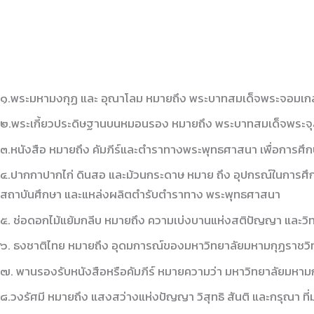
๑.พระมหามงกุฏ และ อุณาโลม หมายถึง พระบาทสมเด็จพระจอมเกล้าเจ้
๒.พระเกี้ยวประดิษฐานบนหมอนรอง หมายถึง พระบาทสมเด็จพระจุลจอม
๓.หนังสือ หมายถึง คัมภีร์และตำราทางพระพุทธศาสนา เพื่อการศึ
๔.ปากกาปากไก่ ดินสอ และม้วนกระดาษ หมาย ถึง อุปกรณ์ในการศึก
สถาบันศึกษา และแหล่งผลิตตำรับตำราทาง พระพุทธศาสนา
๕. ช่อดอกไม้แย้มกลีบ หมายถึง ความเบ่งบานแห่งสติปัญญา และวิท
๖. ธงชาติไทย หมายถึง อุดมการณ์ของมหาวิทยาลัยมหามกุฏราชวิทยาล
๗. พานรองรับหนังสือหรือคัมภีร์ หมายความว่า มหาวิทยาลัยมหาม
๘.วงรัศมี หมายถึง แสงสว่างแห่งปัญญา วิสุทธิ สันติ และกรุณา ที