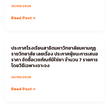
มกุฏ
25/06/2026
ราช
Read Post »
วิทยาลัย
เลย
เรื่อง
ประกาศ
ผู้
ประกาศโรงเรียนสาธิตมหาวิทยาลัยมหามกุฏ
ประกาศ
ชนะ
ราชวิทยาลัย เลยเรื่อง ประกาศผู้ชนะการเสนอ
โรงเรียนสาธิต
การ
ราคา จัดซื้อเวชภัณฑ์มิใช่ยา จำนวน 7 รายการ
มหาวิทยาลัย
โดยวิธีเฉพาะเจาะจง
เสนอ
มหา
ราคา
มกุฏ
25/06/2026
จัด
ราช
ซื้อ
Read Post »
วิทยาลัย
เวชภัณฑ์
เลย
มิใช่
เรื่อง
ยา