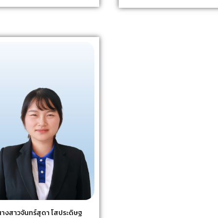
นางสาวจันทร์สุดา โสประดิษฐ