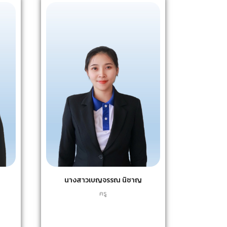
นางสาวเบญจรรณ นิชาญ
ครู