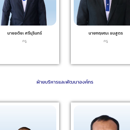
นายอติยะ ศรีบุรินทร์
นายกฤษณะ ธนสูตร
ครู
ครู
ฝ่ายบริหารและพัฒนาองค์กร