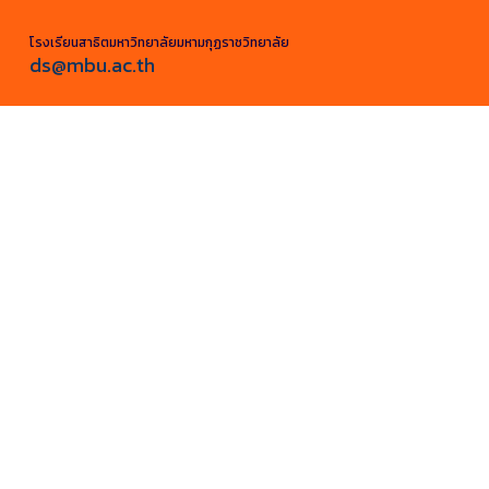
Skip
to
โรงเรียนสาธิตมหาวิทยาลัยมหามกุฏราชวิทยาลัย
ds@mbu.ac.th
content