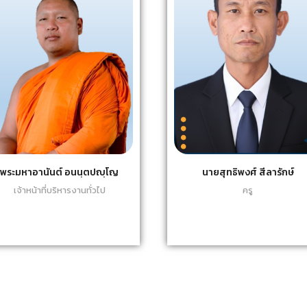
พระมหาอานันต์ อนนฺตปญฺโญ
นายสุทธิพงศ์ สีลารักษ์
เจ้าหน้าที่บริหารงานทั่วไป
ครู