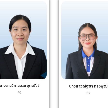
นางสาวนิภาวรรณ บุตรพันธ์
นางสาวณัฐชา ทรงพุฒิ
ครู
ครู