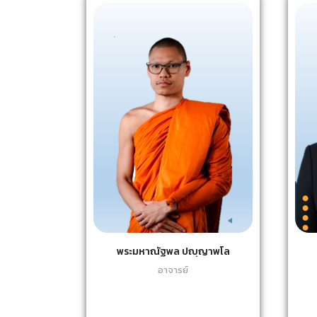
พระมหาณัฐพล ปญฺญาพโล
อาจารย์