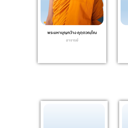
พระมหาบุญกว้าง คุตฺตวณฺโณ
อาจารย์