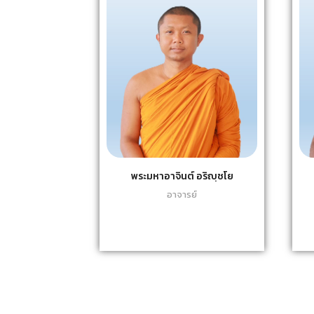
พระมหาอาจินต์ อริญฺชโย
อาจารย์