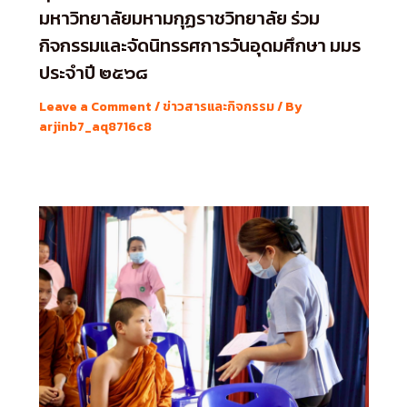
มหาวิทยาลัยมหามกุฏราชวิทยาลัย ร่วม
กิจกรรมและจัดนิทรรศการวันอุดมศึกษา มมร
ประจำปี ๒๕๖๘
Leave a Comment
/
ข่าวสารและกิจกรรม
/ By
arjinb7_aq8716c8