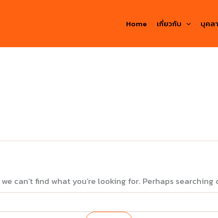
Home
เกี่ยวกับ
บุคล
 we can’t find what you’re looking for. Perhaps searching 