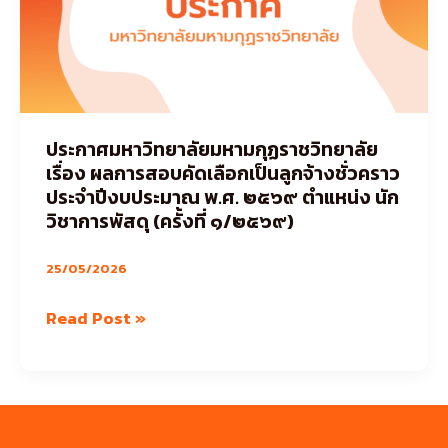
วิทยาลัย
เรื่อง
ผล
การ
สอบ
ประกาศมหาวิทยาลัยมหามกุฏราชวิทยาลัย
คัด
เรื่อง ผลการสอบคัดเลือกเป็นลูกจ้างชั่วคราว
เลือก
ประจำปีงบประมาณ พ.ศ. ๒๕๖๙ ตำแหน่ง นัก
เป็น
วิชาการพัสดุ (ครั้งที่ ๑/๒๕๖๙)
ลูกจ้าง
25/05/2026
ชั่วคราว
ประจำ
Read Post »
ปีงบประมาณ
พ.ศ.
๒๕๖๙
ตำแหน่ง
นัก