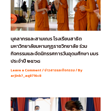
บุคลากรและสามเณร โรงเรียนสาธิต
มหาวิทยาลัยมหามกุฏราชวิทยาลัย ร่วม
กิจกรรมและจัดนิทรรศการวันอุดมศึกษา มมร
ประจำปี ๒๕๖๘
Leave a Comment
/
ข่าวสารและกิจกรรม
/ By
arjinb7_aq8716c8