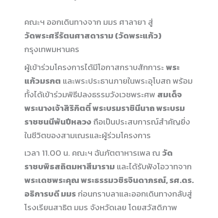
คณะฯ ออกเดินทางจาก มมร ศาลายา สู่
วัดพระศรีรัตนศาสดาราม (วัดพระแก้ว)
กรุงเทพมหานคร
ผู้เข้าร่วมโครงการได้มีโอกาสกราบสักการะ
พระ
แก้วมรกต
และพระประธานภายในพระอุโบสถ พร้อม
ทั้งได้เข้าร่วมพิธีปลงธรรมวังเวชพระศพ
สมเด็จ
พระนางเจ้าสิริกิตติ์ พระบรมราชินีนาถ พระบรม
ราชชนนีพันปีหลวง
ถือเป็นประสบการณ์สำคัญยิ่ง
ในชีวิตของสามเณรและผู้ร่วมโครงการ
เวลา 11.00 น. คณะฯ ฉันภัตตาหารเพล ณ
วัด
ราชบพิธสถิตมหาสีมาราม
และได้รับฟังโอวาทจาก
พระเดชพระคุณ พระธรรมวชิรจินดาภรณ์, รศ.ดร.
อธิการบดี มมร
ก่อนกราบลาและออกเดินทางกลับสู่
โรงเรียนสาธิต มมร จังหวัดเลย โดยสวัสดิภาพ