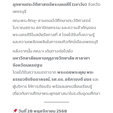
อุทยานประวัติศาสตร์พระนครคีรี (เขาวัง)
จังหวัด
เพชรบุรี
คณะพระภิกษุ–สามเณรได้ศึกษาประวัติศาสตร์
โบราณสถาน สถาปัตยกรรม และความสำคัญของ
พระนครคีรีในสมัยรัชกาลที่ 4 โดยได้รับทั้งความรู้
และความเพลิดเพลินในการชมทิวทัศน์เมืองเพชรบุรี
หลังจากนั้น คณะฯ เดินทางต่อไปยัง
มหาวิทยาลัยมหามกุฏราชวิทยาลัย ศาลายา
จังหวัดนครปฐม
โดยได้รับความเมตตาจาก
พระเดชพระคุณ พระ
ธรรมวชิรจินดาภรณ์, รศ.ดร. อธิการบดี มมร
และ
ผู้บริหาร ให้การต้อนรับ พร้อมแลกเปลี่ยนเรียนรู้
เกี่ยวกับการศึกษาพระพุทธศาสนาในระดับอุดมศึกษา
วันที่ 28 พฤศจิกายน 2568