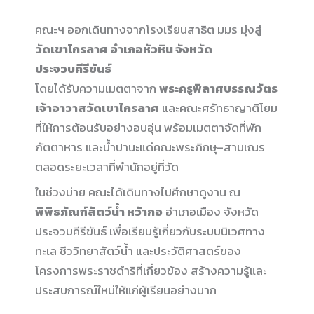
คณะฯ ออกเดินทางจากโรงเรียนสาธิต มมร มุ่งสู่
วัดเขาไกรลาศ อำเภอหัวหิน จังหวัด
ประจวบคีรีขันธ์
โดยได้รับความเมตตาจาก
พระครูพิลาศบรรณวัตร
เจ้าอาวาสวัดเขาไกรลาศ
และคณะศรัทธาญาติโยม
ที่ให้การต้อนรับอย่างอบอุ่น พร้อมเมตตาจัดที่พัก
ภัตตาหาร และน้ำปานะแด่คณะพระภิกษุ–สามเณร
ตลอดระยะเวลาที่พำนักอยู่ที่วัด
ในช่วงบ่าย คณะได้เดินทางไปศึกษาดูงาน ณ
พิพิธภัณฑ์สัตว์น้ำ หว้ากอ
อำเภอเมือง จังหวัด
ประจวบคีรีขันธ์ เพื่อเรียนรู้เกี่ยวกับระบบนิเวศทาง
ทะเล ชีววิทยาสัตว์น้ำ และประวัติศาสตร์ของ
โครงการพระราชดำริที่เกี่ยวข้อง สร้างความรู้และ
ประสบการณ์ใหม่ให้แก่ผู้เรียนอย่างมาก