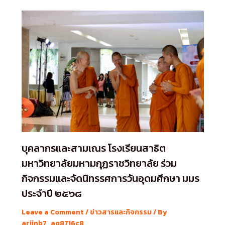
บุคลากรและสามเณร โรงเรียนสาธิต
มหาวิทยาลัยมหามกุฏราชวิทยาลัย ร่วม
กิจกรรมและจัดนิทรรศการวันอุดมศึกษา มมร
ประจำปี ๒๕๖๘
Leave a Comment
/
ข่าวสารและกิจกรรม
/ By
arjinb7_aq8716c8